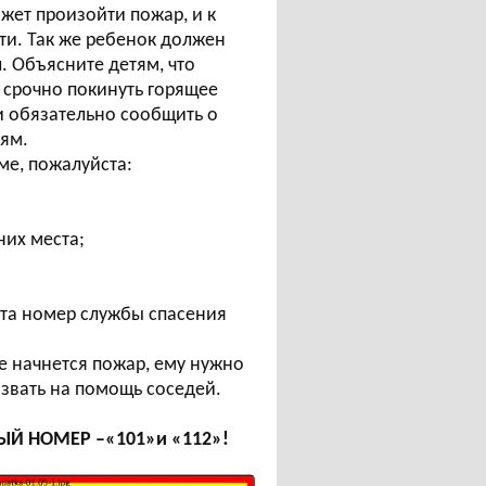
ожет произойти пожар, и к
ти. Так же ребенок должен
л. Объясните детям, что
о срочно покинуть горящее
и обязательно сообщить о
дям.
ме, пожалуйста:
них места;
ата номер службы спасения
ме начнется пожар, ему нужно
озвать на помощь соседей.
Й НОМЕР –«101»и «112»!