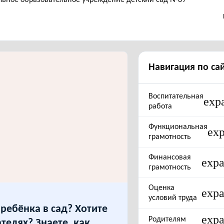
Навигация по са
Воспитательная
exp
работа
Функциональная
ex
грамотность
Финансовая
exp
грамотность
Оценка
exp
условий труда
ребёнка в сад? Хотите
exp
Родителям
ателях? Знаете, как