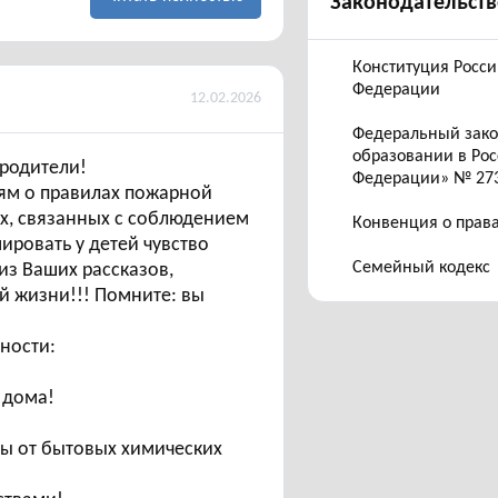
Законодательств
Конституция Росс
Федерации
12.02.2026
Федеральный зак
образовании в Ро
ели!
Федерации» № 27
тям о правилах пожарной
ях, связанных с соблюдением
Конвенция о прав
ровать у детей чувство
Семейный кодекс
 из Ваших рассказов,
й жизни!!! Помните: вы
ности:
 дома!
ны от бытовых химических