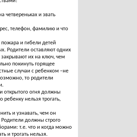
ствами!
на четвереньках и звать
дрес, телефон, фамилию и что
пожара и гибели детей
ых. Родители оставляют одних
, закрывают их на ключ, чем
льно покинуть горящее
стные случаи с ребенком –не
 возможно, то родители
и.
ки открытого огня должны
о ребенку нельзя трогать,
нить и узнавать, чем он
. Родители должны строго
рами: т.е. что и когда можно
ть и трогать нельзя.