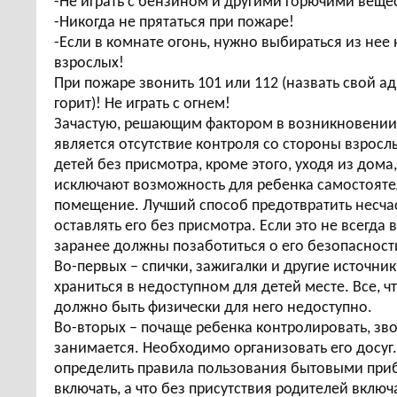
-Не играть с бензином и другими горючими веще
-Никогда не прятаться при пожаре!
-Если в комнате огонь, нужно выбираться из нее 
взрослых!
При пожаре звонить 101 или 112 (назвать свой а
горит)! Не играть с огнем!
Зачастую, решающим фактором в возникновении 
является отсутствие контроля со стороны взросл
детей без присмотра, кроме этого, уходя из дома
исключают возможность для ребенка самостояте
помещение. Лучший способ предотвратить несча
оставлять его без присмотра. Если это не всегда
заранее должны позаботиться о его безопасност
Во-первых – спички, зажигалки и другие источни
храниться в недоступном для детей месте. Все, чт
должно быть физически для него недоступно.
Во-вторых – почаще ребенка контролировать, зво
занимается. Необходимо организовать его досуг
определить правила пользования бытовыми прибо
включать, а что без присутствия родителей включа