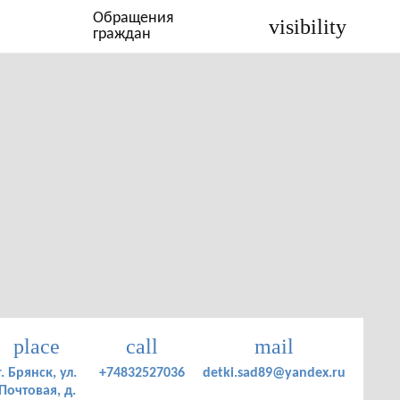
Обращения
visibility
граждан
place
call
mail
г. Брянск, ул.
+74832527036
detki.sad89@yandex.ru
Почтовая, д.