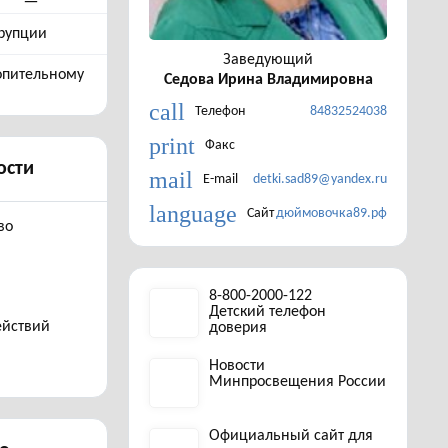
рупции
Заведующий
топительному
Седова Ирина Владимировна
call
Телефон
84832524038
print
Факс
ости
mail
E-mail
detki.sad89@yandex.ru
language
Сайт
дюймовочка89.рф
во
8-800-2000-122
Детский телефон
ействий
доверия
Новости
Минпросвещения России
Официальный сайт для