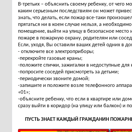
В-третьих – объяснить своему ребенку, от чего м
каким серьезным последствиям он может привес
знать, что делать, если пожар все-таки произоше
прятаться ни в коем случае нельзя, а необходим
помещение, выйти на улицу в безопасное место 
пожаре в пожарную охрану, родителям или сосе
Если, уходя, Вы оставили ваших детей одних в до
- отключите все электроприборы;
-перекройте газовые краны;
-положите спички, зажигалки в недоступные для 
-попросите соседей присмотреть за детьми;
-периодически звоните домой;
-запишите и положите возле телефонного аппар
«01»;
-объясните ребенку, что если в квартире или до
сразу выйти в коридор (на улицу или балкон) и п
ПУСТЬ ЗНАЕТ КАЖДЫЙ ГРАЖДАНИН ПОЖАРНЫ