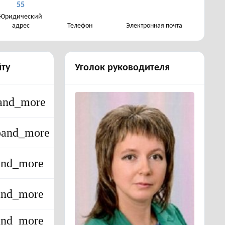
55
Юридический
адрес
Телефон
Электронная почта
йту
Уголок руководителя
and_more
pand_more
and_more
and_more
and_more