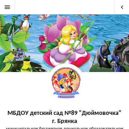
menu
keyboard_arrow_left
МБДОУ детский сад №89 "Дюймовочка"
г. Брянка