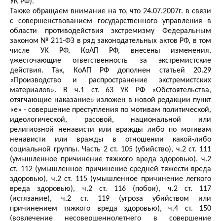
УК РФ).
Также обращаем внимание на то, что 24.07.2007г. в связи
с совершенствованием государственного управления в
области противодействия экстремизму Федеральным
законом № 211-ФЗ в ряд законодательных актов РФ, в том
числе УК РФ, КоАП РФ, внесены изменения,
ужесточающие ответственность за экстремистские
действия. Так, КоАП РФ дополнен статьей 20.29
«Производство и распространение экстремистских
материалов». В ч.1 ст. 63 УК РФ «Обстоятельства,
отягчающие наказание» изложен в новой редакции пункт
«е» - совершение преступления по мотивам политической,
идеологической, расовой, национальной или
религиозной ненависти или вражды либо по мотивам
ненависти или вражды в отношении какой-либо
социальной группы. Часть 2 ст. 105 (убийство), ч.2 ст. 111
(умышленное причинение тяжкого вреда здоровью), ч.2
ст. 112 (умышленное причинение средней тяжести вреда
здоровью), ч.2 ст. 115 (умышленное причинение легкого
вреда здоровью), ч.2 ст. 116 (побои), ч.2 ст. 117
(истязание), ч.2 ст. 119 (угроза убийством или
причинением тяжкого вреда здоровью), ч.4 ст. 150
(вовлечение несовершеннолетнего в совершение