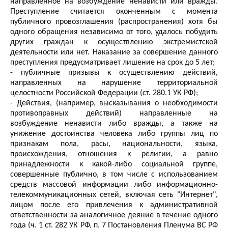
направленное на возбуждение ненависти или вражды.
Преступление считается оконченным с момента
публичного провозглашения (распространения) хотя бы
одного обращения независимо от того, удалось побудить
других граждан к осуществлению экстремистской
деятельности или нет. Наказание за совершение данного
преступления предусматривает лишение на срок до 5 лет;
- публичные призывы к осуществлению действий,
направленных на нарушение территориальной
целостности Российской Федерации (ст. 280.1 УК РФ);
- Действия, (например, высказывания о необходимости
противоправных действий) направленные на
возбуждение ненависти либо вражды, а также на
унижение достоинства человека либо группы лиц по
признакам пола, расы, национальности, языка,
происхождения, отношения к религии, а равно
принадлежности к какой-либо социальной группе,
совершенные публично, в том числе с использованием
средств массовой информации либо информационно-
телекоммуникационных сетей, включая сеть "Интернет",
лицом после его привлечения к административной
ответственности за аналогичное деяние в течение одного
года (ч. 1 ст. 282 УК РФ, п. 7 Постановления Пленума ВС РФ