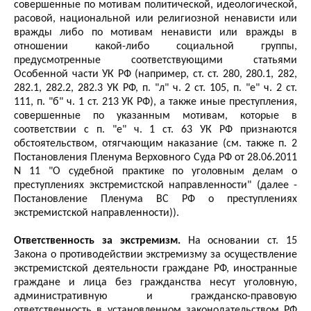
совершенные по мотивам политической, идеологической,
расовой, национальной или религиозной ненависти или
вражды либо по мотивам ненависти или вражды в
отношении какой-либо социальной группы,
предусмотренные соответствующими статьями
Особенной части УК РФ (например, ст. ст. 280, 280.1, 282,
282.1, 282.2, 282.3 УК РФ, п. "л" ч. 2 ст. 105, п. "е" ч. 2 ст.
111, п. "б" ч. 1 ст. 213 УК РФ), а также иные преступления,
совершенные по указанным мотивам, которые в
соответствии с п. "е" ч. 1 ст. 63 УК РФ признаются
обстоятельством, отягчающим наказание (см. также п. 2
Постановления Пленума Верховного Суда РФ от 28.06.2011
N 11 "О судебной практике по уголовным делам о
преступлениях экстремистской направленности" (далее -
Постановление Пленума ВС РФ о преступлениях
экстремистской направленности)).
Ответственность за экстремизм.
На основании ст. 15
Закона о противодействии экстремизму за осуществление
экстремистской деятельности граждане РФ, иностранные
граждане и лица без гражданства несут уголовную,
административную и гражданско-правовую
ответственность в установленном законодательством РФ